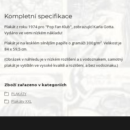
Kompletní specifikace
Plakát z roku 1974 pro "Pop Fan Klub", zobrazující Karla Gotta.
Vydáno ve vemi nízkém nákladu!
2
Plakát je na lesklém silnějším papíře o gramáži 300g/m
. Velikost je
84 x 59,5 cm.
(Obrázek v náhledu je v nízkém rozlišení a s vodoznakem, samotný
plakát je vytištěn ve vysoké kvalitě a rozlišení, a bez vodoznaku.)
Zboží zařazeno v kategoriích
PLAKÁTY
Plakáty XXL