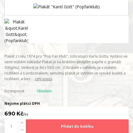
Plakát z roku 1974 pro "Pop Fan Klub", zobrazující Karla Gotta. Vydáno ve
vemi nízkém nákladu! Plakát je na lesklém silnějším papíře o gramáži
300g/m2. Velikost je 84 x 59,5 cm. (Obrázek v náhledu je v nízkém
rozlišení a s vodoznakem, samotný plakát je vytištěn ve vysoké kvalitě a
rozlišení, a bez ...
celý popis
Dostupnost
Skladem
Nejsme plátci DPH
690 Kč
/
ks
Přidat do košíku