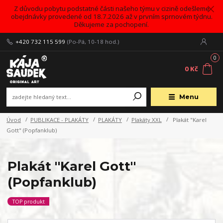
Z důvodu pobytu podstatné části našeho týmu v cizině odešleme
obejdnávky provedené od 18.7.2026 až v prvním sprnovém týdnu.
Děkujeme za pochopení.
+420 732 115 599
(Po-Pá, 10-18 hod.)
0
0 Kč
Menu
Úvod
PUBLIKACE - PLAKÁTY
PLAKÁTY
Plakáty XXL
Plakát "Karel
Gott" (Popfanklub)
Plakát "Karel Gott"
(Popfanklub)
TOP produkt