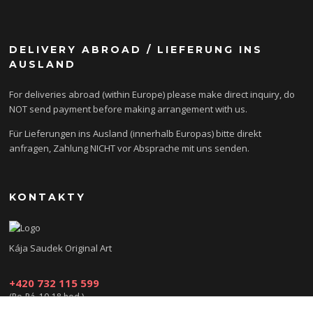
DELIVERY ABROAD / LIEFERUNG INS
AUSLAND
For deliveries abroad (within Europe) please make direct inquiry, do
NOT send payment before making arrangement with us.
Für Lieferungen ins Ausland (innerhalb Europas) bitte direkt
anfragen, Zahlung NICHT vor Absprache mit uns senden.
KONTAKTY
Kája Saudek Original Art
+420 732 115 599
(Po-Pá, 10-18 hod.)