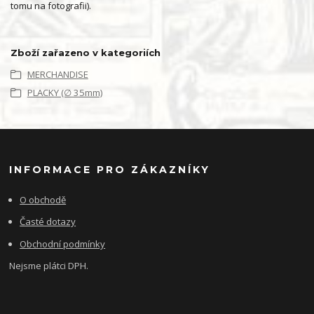
tomu na fotografii).
Zboží zařazeno v kategoriích
MERCHANDISE
PLACKY (∅ 35mm)
INFORMACE PRO ZÁKAZNÍKY
O obchodě
Časté dotazy
Obchodní podmínky
Nejsme plátci DPH.