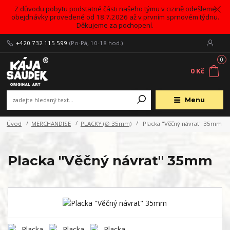
Z důvodu pobytu podstatné části našeho týmu v cizině odešleme
obejdnávky provedené od 18.7.2026 až v prvním sprnovém týdnu.
Děkujeme za pochopení.
+420 732 115 599
(Po-Pá, 10-18 hod.)
0
0 Kč
Menu
Úvod
MERCHANDISE
PLACKY (∅ 35mm)
Placka "Věčný návrat" 35mm
Placka "Věčný návrat" 35mm