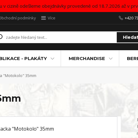
u v cizině odešleme obejdnávky provedené od 18.7.2026 až v pr
Obchodní podmínky
Více
+420 7
Hleda
BLIKACE - PLAKÁTY
MERCHANDISE
BER
a "Motokolo" 35mm
35mm