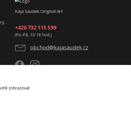
Kája Saudek Original Art
ry,
+420 732 115 599
(Po-Pá, 10-18 hod.)
obchod@kajasaudek.cz
ohli zobrazovat