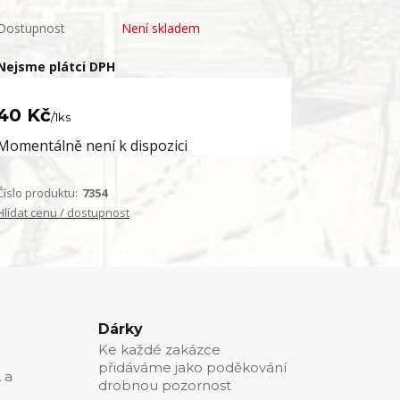
Dostupnost
Není skladem
Nejsme plátci DPH
40 Kč
/
1ks
Momentálně není k dispozici
Číslo produktu:
7354
Hlídat cenu / dostupnost
Dárky
Ke každé zakázce
přidáváme jako poděkování
, a
drobnou pozornost