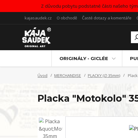
Z důvodu pobytu podstatné části našeho tým
kajasaudek.cz
O obchodě
Časté dotazy a komentáře
ORIGINÁLY - GICLÉE
PU
Úvod
MERCHANDISE
PLACKY (∅ 35mm)
Plack
Placka "Motokolo" 