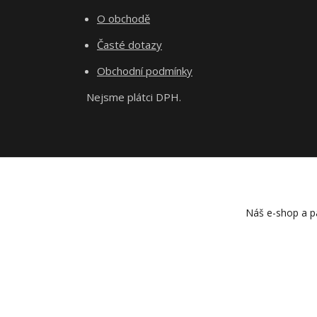
O obchodě
Časté dotazy
Obchodní podmínky
Nejsme plátci DPH.
Náš e-shop a pa