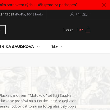
vním sprnovém týdnu. Děkujeme za pochopení.
32 115 599
(Po-Pá, 10-18 hod.)
Přihlášení
0
ks
za
0 Kč
t
ENIKA SAUDKOVÁ
18+
Placka s motivem "Motokolo" od Káji Saudka.
Placka se prodává na autorské kartičce (její vzor
nemusí odpovídat tomu na fotografii).
celý popis