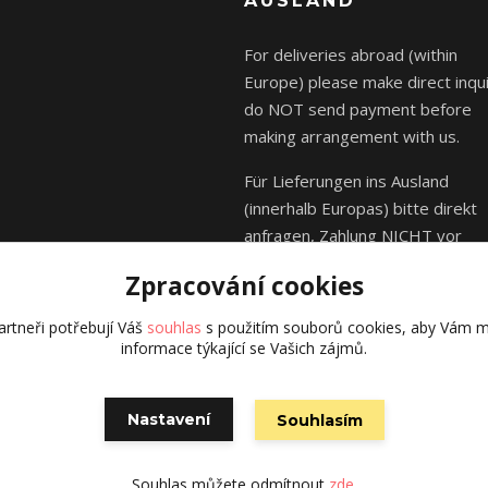
AUSLAND
For deliveries abroad (within
Europe) please make direct inqui
do NOT send payment before
making arrangement with us.
Für Lieferungen ins Ausland
(innerhalb Europas) bitte direkt
anfragen, Zahlung NICHT vor
Absprache mit uns senden.
Zpracování cookies
rtneři potřebují Váš
souhlas
s použitím souborů cookies, aby Vám m
informace týkající se Vašich zájmů.
© Kája Saudek - family 2023
Nastavení
Souhlasím
Vytvořeno na
Eshop-rychle.cz
Souhlas můžete odmítnout
zde
.