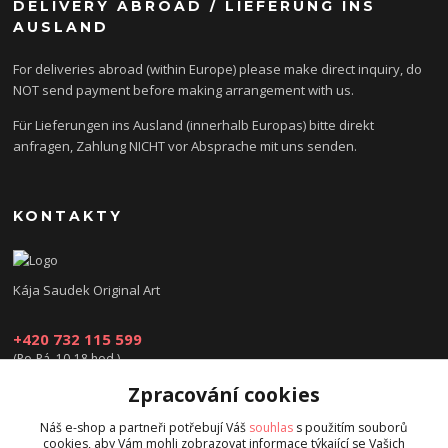
DELIVERY ABROAD / LIEFERUNG INS
AUSLAND
For deliveries abroad (within Europe) please make direct inquiry, do
NOT send payment before making arrangement with us.
Für Lieferungen ins Ausland (innerhalb Europas) bitte direkt
anfragen, Zahlung NICHT vor Absprache mit uns senden.
KONTAKTY
Kája Saudek Original Art
+420 732 115 599
(Po-Pá, 10-18 hod.)
Zpracování cookies
obchod@kajasaudek.cz
Náš e-shop a partneři potřebují Váš
souhlas
s použitím souborů
cookies, aby Vám mohli zobrazovat informace týkající se Vašich