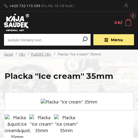
+420 732 115 599
(Po-Pá, 10-18 hod.)
0
0 Kč
Menu
Úvod
18+
PLACKY 18+
Placka "Ice cream" 35mm
Placka "Ice cream" 35mm