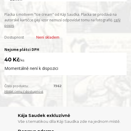
Placka s motivem "Ice cream" od Káji Saudka. Placka se prodává na
autorské kartičce (její vzor nemusí odpovídat tomu na fotografii).
celý
popis
Dostupnost
Není skladem
Nejsme plátci DPH
40 Kč
/
ks
Momentálně není k dispozici
Číslo produktu:
7362
Hlídat cenu / dostupnost
Kája Saudek exkluzivně
Vše s tematikou díla Káji Saudka zde na jednom místě.