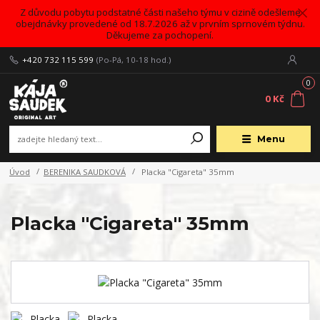
Z důvodu pobytu podstatné části našeho týmu v cizině odešleme
obejdnávky provedené od 18.7.2026 až v prvním sprnovém týdnu.
Děkujeme za pochopení.
+420 732 115 599
(Po-Pá, 10-18 hod.)
0
0 Kč
Menu
Úvod
BERENIKA SAUDKOVÁ
Placka "Cigareta" 35mm
Placka "Cigareta" 35mm