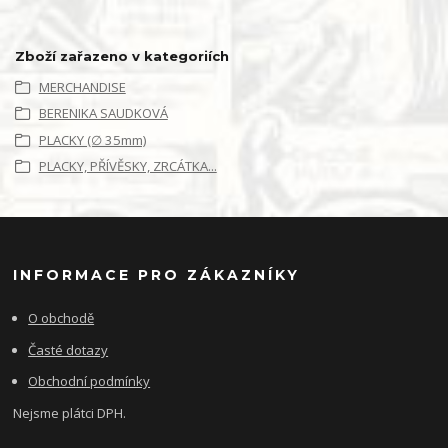
Zboží zařazeno v kategoriích
MERCHANDISE
BERENIKA SAUDKOVÁ
PLACKY (∅ 35mm)
PLACKY, PŘÍVĚSKY, ZRCÁTKA...
INFORMACE PRO ZÁKAZNÍKY
O obchodě
Časté dotazy
Obchodní podmínky
Nejsme plátci DPH.