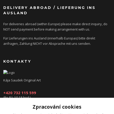
DELIVERY ABROAD / LIEFERUNG INS
AUSLAND
For deliveries abroad (within Europe) please make direct inquiry, do
NOT send payment before making arrangement with us.
Für Lieferungen ins Ausland (innerhalb Europas) bitte direkt
anfragen, Zahlung NICHT vor Absprache mit uns senden.
KONTAKTY
Kája Saudek Original Art
+420 732 115 599
(Po-Pá, 10-18 hod.)
Zpracování cookies
obchod@kajasaudek.cz