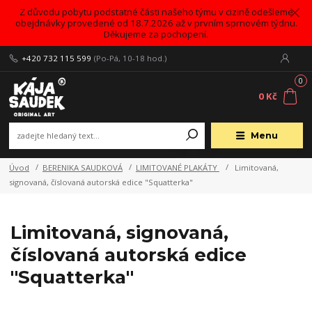
Z důvodu pobytu podstatné části našeho týmu v cizině odešleme
obejdnávky provedené od 18.7.2026 až v prvním sprnovém týdnu.
Děkujeme za pochopení.
+420 732 115 599
(Po-Pá, 10-18 hod.)
0
0 Kč
Menu
Úvod
BERENIKA SAUDKOVÁ
LIMITOVANÉ PLAKÁTY
Limitovaná,
signovaná, číslovaná autorská edice "Squatterka"
Limitovaná, signovaná,
číslovaná autorská edice
"Squatterka"