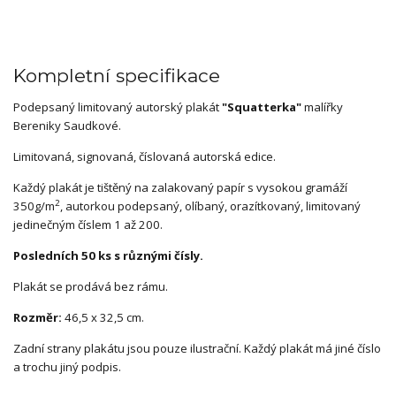
Kompletní specifikace
Podepsaný limitovaný autorský plakát
"Squatterka"
malířky
Bereniky Saudkové.
Limitovaná, signovaná, číslovaná autorská edice.
Každý plakát je tištěný na zalakovaný papír s vysokou gramáží
2
350g/m
, autorkou podepsaný, olíbaný, orazítkovaný, limitovaný
jedinečným číslem 1 až 200.
Posledních 50 ks s různými čísly.
Plakát se prodává bez rámu.
Rozměr:
46,5 x 32,5 cm.
Zadní strany plakátu jsou pouze ilustrační. Každý plakát má jiné číslo
a trochu jiný podpis.