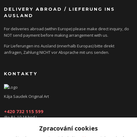
DELIVERY ABROAD / LIEFERUNG INS
AUSLAND
For deliveries abroad (within Europe) please make direct inquiry, do
NOT send payment before making arrangement with us.
Für Lieferungen ins Ausland (innerhalb Europas) bitte direkt
anfragen, Zahlung NICHT vor Absprache mit uns senden.
KONTAKTY
Kája Saudek Original Art
+420 732 115 599
(Po-Pá, 10-18 hod.)
Zpracování cookies
obchod@kajasaudek.cz