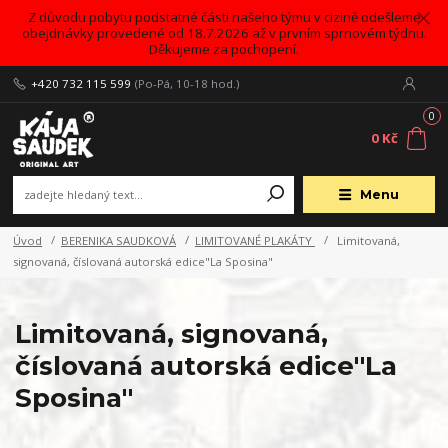
Z důvodu pobytu podstatné části našeho týmu v cizině odešleme
obejdnávky provedené od 18.7.2026 až v prvním sprnovém týdnu.
Děkujeme za pochopení.
+420 732 115 599
(Po-Pá, 10-18 hod.)
0
0 Kč
Menu
Úvod
BERENIKA SAUDKOVÁ
LIMITOVANÉ PLAKÁTY
Limitovaná,
signovaná, číslovaná autorská edice"La Sposina"
Limitovaná, signovaná,
číslovaná autorská edice"La
Sposina"