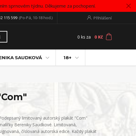
vním sprnovém týdnu. Děkujeme za pochopení.
32 115 599
(Po-Pá, 10-18 hod.)
Přihlášení
0
ks
za
0 Kč
t
ENIKA SAUDKOVÁ
18+
 "Com"
Podepsaný limitovaný autorský plakát "Com"
malířky Bereniky Saudkové. Limitovaná,
signovaná, číslovaná autorská edice. Každý plakát