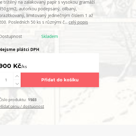
je tištěný na zalakovaný papír s vysokou gramáží
350g/m2, autorkou podepsaný, olíbaný,
orazítkovaný, limitovaný jedinečným číslem 1 až
200. Posledních 50 ks s různými č...
celý popis
Dostupnost
Skladem
Nejsme plátci DPH
900 Kč
/
ks
Přidat do košíku
Číslo produktu:
1503
Hlídat cenu / dostupnost