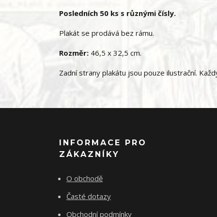
Posledních 50 ks s různými čísly.
Plakát se prodává bez rámu.
Rozměr:
46,5 x 32,5 cm.
Zadní strany plakátu jsou pouze ilustrační. Každý
INFORMACE PRO
ZÁKAZNÍKY
O obchodě
Časté dotazy
Obchodní podmínky