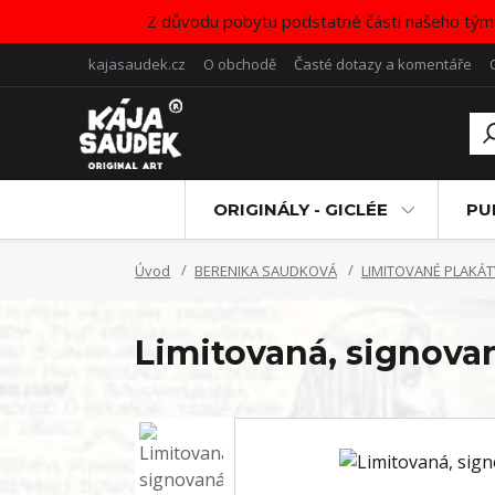
Z důvodu pobytu podstatné části našeho tým
kajasaudek.cz
O obchodě
Časté dotazy a komentáře
ORIGINÁLY - GICLÉE
PU
Úvod
BERENIKA SAUDKOVÁ
LIMITOVANÉ PLAKÁ
Limitovaná, signovan