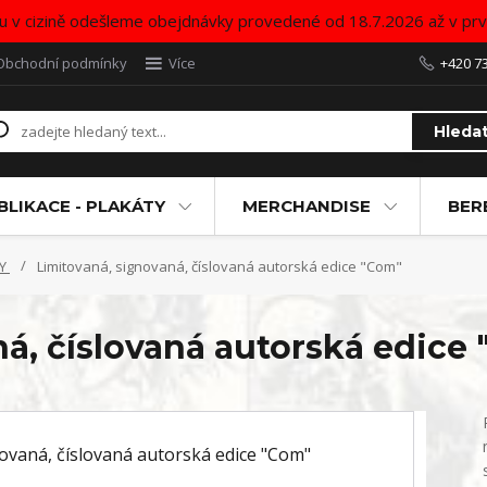
u v cizině odešleme obejdnávky provedené od 18.7.2026 až v pr
Obchodní podmínky
Více
+420 7
Hleda
BLIKACE - PLAKÁTY
MERCHANDISE
BER
TY
Limitovaná, signovaná, číslovaná autorská edice "Com"
á, číslovaná autorská edice