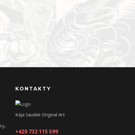
KONTAKTY
Kája Saudek Original Art
ry,
+420 732 115 599