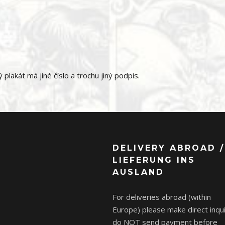
 plakát má jiné číslo a trochu jiný podpis.
DELIVERY ABROAD /
LIEFERUNG INS
AUSLAND
For deliveries abroad (within
Europe) please make direct inqui
do NOT send payment before