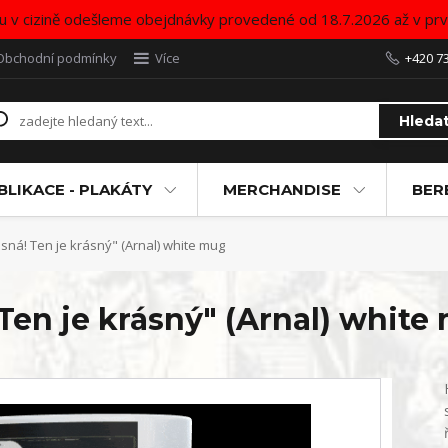
u v cizině odešleme obejdnávky provedené od 18.7.2026 až v pr
Obchodní podmínky
Více
+420 7
Hleda
BLIKACE - PLAKÁTY
MERCHANDISE
BER
sná! Ten je krásný" (Arnal) white mug
 Ten je krásný" (Arnal) white