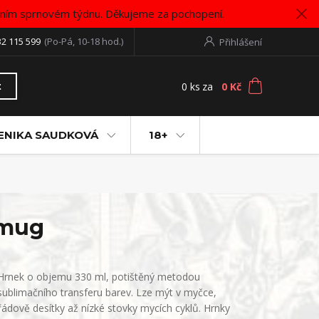
vním sprnovém týdnu. Děkujeme za pochopení.
32 115 599
(Po-Pá, 10-18 hod.)
Přihlášení
0
ks
za
0 Kč
t
ENIKA SAUDKOVÁ
18+
 mug
Hrnek o objemu 330 ml, potištěný metodou
sublimačního transferu barev. Lze mýt v myčce,
řádově desítky až nízké stovky mycích cyklů. Hrnky