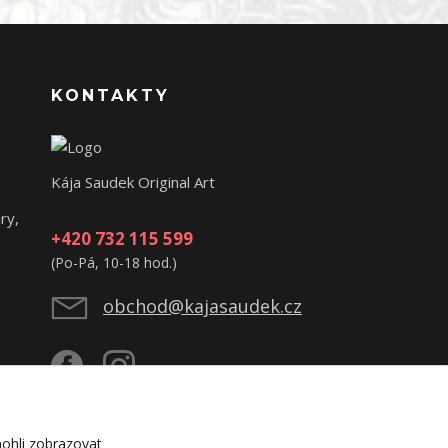
KONTAKTY
Kája Saudek Original Art
ry,
+420 732 115 599
(Po-Pá, 10-18 hod.)
obchod@kajasaudek.cz
ohli zobrazovat