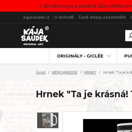
Z důvodu pobytu podstatné části našeho tým
kajasaudek.cz
O obchodě
Časté dotazy a komentáře
ORIGINÁLY - GICLÉE
PU
Úvod
MERCHANDISE
HRNKY
Hrnek "Ta je krá
Hrnek "Ta je krásná!