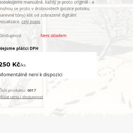
potiskujeme manuálně, každý je proto originál - a
mohou se proto v drobnostech (pozice potisku,
barevné tóny) lišit od zobrazené digitální
vizualizace.
celý popis
Dostupnost
Není skladem
Nejsme plátci DPH
250 Kč
/
ks
Momentálně není k dispozici
Číslo produktu:
6017
Hlídat cenu / dostupnost