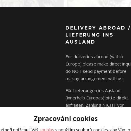
DELIVERY ABROAD /
LIEFERUNG INS
AUSLAND
For deliveries abroad (within
Europe) please make direct inqui
do NOT send payment before
making arrangement with us.
Für Lieferungen ins Ausland
(innerhalb Europas) bitte direkt
anfragen, Zahlung NICHT vor
Absprache mit uns senden.
Zpracování cookies
rtneři potřebují Váš
souhlas
s použitím souborů cookies, aby Vám m