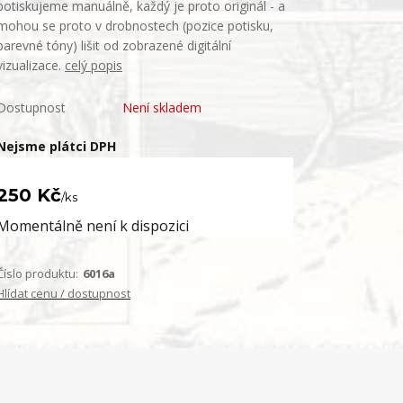
potiskujeme manuálně, každý je proto originál - a
mohou se proto v drobnostech (pozice potisku,
barevné tóny) lišit od zobrazené digitální
vizualizace.
celý popis
Dostupnost
Není skladem
Nejsme plátci DPH
250 Kč
/
ks
Momentálně není k dispozici
Číslo produktu:
6016a
Hlídat cenu / dostupnost