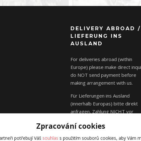
DELIVERY ABROAD /
LIEFERUNG INS
AUSLAND
For deliveries abroad (within
Europe) please make direct inqui
do NOT send payment before
making arrangement with us.
Für Lieferungen ins Ausland
(innerhalb Europas) bitte direkt
anfragen, Zahlung NICHT vor
Absprache mit uns senden.
Zpracování cookies
rtneři potřebují Váš
souhlas
s použitím souborů cookies, aby Vám m