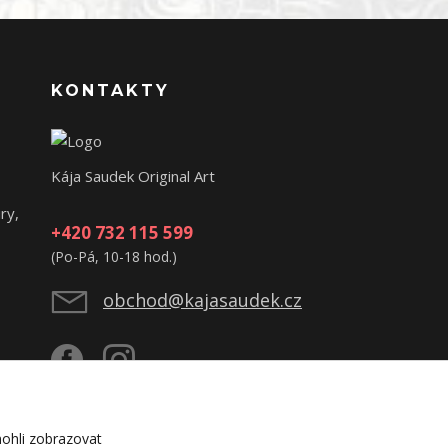
KONTAKTY
Kája Saudek Original Art
ry,
+420 732 115 599
(Po-Pá, 10-18 hod.)
obchod@kajasaudek.cz
ohli zobrazovat