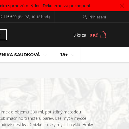
vním sprnovém týdnu. Děkujeme za pochopení.
32 115 599
(Po-Pá, 10-18 hod.)
Přihlášení
0
ks
za
0 Kč
t
ENIKA SAUDKOVÁ
18+
Hrnek o objemu 330 ml, potištěný metodou
sublimačního transferu barev. Lze mýt v myčce,
řádově desítky až nízké stovky mycích cyklů. Hrnky