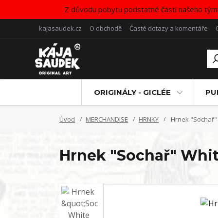
Z důvodu pobytu podstatné části našeho tým
kajasaudek.cz
O obchodě
Časté dotazy a komentáře
ORIGINÁLY - GICLÉE
PU
Úvod
MERCHANDISE
HRNKY
Hrnek "Sochař"
Hrnek "Sochař" Whi