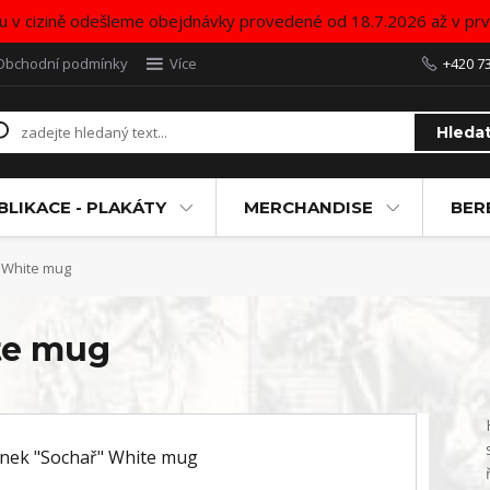
u v cizině odešleme obejdnávky provedené od 18.7.2026 až v pr
Obchodní podmínky
Více
+420 7
Hleda
BLIKACE - PLAKÁTY
MERCHANDISE
BER
 White mug
te mug