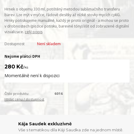
Hrnek o objemu 330 ml, potištěný metodou sublimačního transferu
barev. Lze mýt v myčce, řádově desítky až nízké stovky mycích cyklů.
Hrnky potiskujeme manuálně, každý je proto originál - a mohou se proto
v drobnostech (pozice potisku, barevné tóny) lišit od zobrazené digitální
vizualizace.
celý popis
Dostupnost
Není skladem
Nejsme plátci DPH
280 Kč
/
ks
Momentálně není k dispozici
Číslo produktu:
6016
Hlídat cenu / dostupnost
Kája Saudek exkluzivně
Vše s tematikou díla Káji Saudka zde na jednom místě.