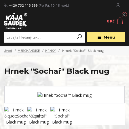
+420 732 115 599
(Po-Pá, 10-18 hod.)
0
0 Kč
Menu
Úvod
MERCHANDISE
HRNKY
Hrnek "Sochař" Black mug
Hrnek "Sochař" Black mug