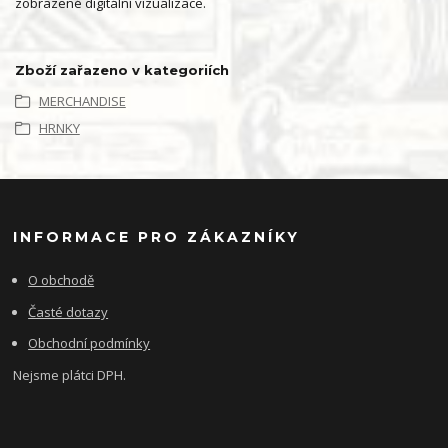
zobrazené digitální vizualizace.
Zboží zařazeno v kategoriích
MERCHANDISE
HRNKY
INFORMACE PRO ZÁKAZNÍKY
O obchodě
Časté dotazy
Obchodní podmínky
Nejsme plátci DPH.