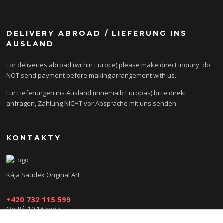
DELIVERY ABROAD / LIEFERUNG INS
AUSLAND
For deliveries abroad (within Europe) please make direct inquiry, do
NOT send payment before making arrangement with us.
Für Lieferungen ins Ausland (innerhalb Europas) bitte direkt
anfragen, Zahlung NICHT vor Absprache mit uns senden.
KONTAKTY
Kája Saudek Original Art
+420 732 115 599
(Po-Pá, 10-18 hod.)