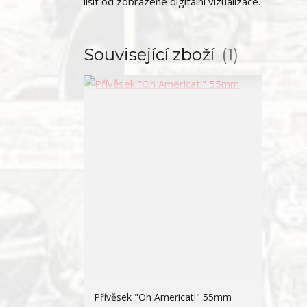
lišit od zobrazené digitální vizualizace.
Související zboží
1
Přívěsek "Oh Americat!" 55mm