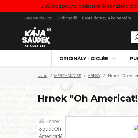
Z důvodu pobytu podstatné části našeho tým
kajasaudek.cz
O obchodě
Časté dotazy a komentáře
ORIGINÁLY - GICLÉE
PU
Úvod
MERCHANDISE
HRNKY
Hrnek "Oh Ameri
Hrnek "Oh Americat!