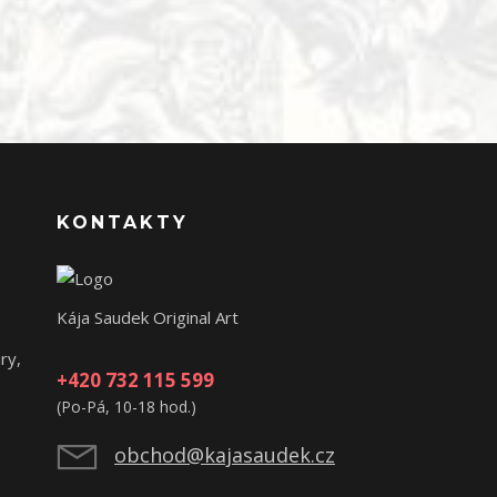
KONTAKTY
Kája Saudek Original Art
ry,
+420 732 115 599
(Po-Pá, 10-18 hod.)
obchod@kajasaudek.cz