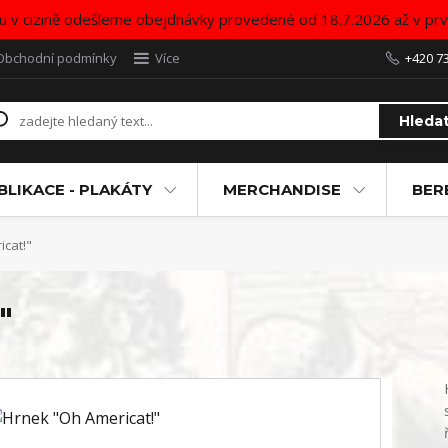
u v cizině odešleme obejdnávky provedené od 18.7.2026 až v pr
Obchodní podmínky
Více
+420 7
Hleda
BLIKACE - PLAKÁTY
MERCHANDISE
BER
cat!"
"