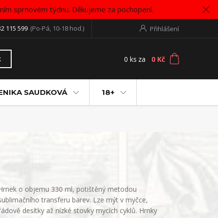
vním sprnovém týdnu. Děkujeme za pochopení.
32 115 599
(Po-Pá, 10-18 hod.)
Přihlášení
0
ks
za
0 Kč
t
ENIKA SAUDKOVÁ
18+
Hrnek o objemu 330 ml, potištěný metodou
sublimačního transferu barev. Lze mýt v myčce,
řádově desítky až nízké stovky mycích cyklů. Hrnky