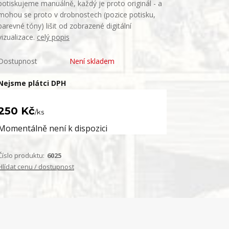
potiskujeme manuálně, každý je proto originál - a
mohou se proto v drobnostech (pozice potisku,
barevné tóny) lišit od zobrazené digitální
vizualizace.
celý popis
Dostupnost
Není skladem
Nejsme plátci DPH
250 Kč
/
ks
Momentálně není k dispozici
Číslo produktu:
6025
Hlídat cenu / dostupnost