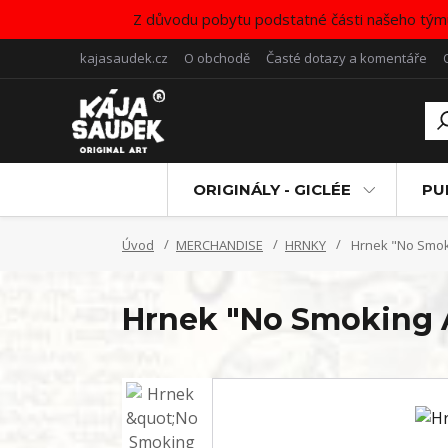
Z důvodu pobytu podstatné části našeho tým
kajasaudek.cz
O obchodě
Časté dotazy a komentáře
ORIGINÁLY - GICLÉE
PU
Úvod
MERCHANDISE
HRNKY
Hrnek "No Smok
Hrnek "No Smoking 