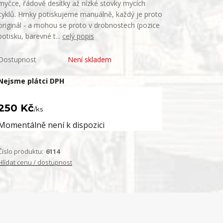
myčce, řádově desítky až nízké stovky mycích
cyklů. Hrnky potiskujeme manuálně, každý je proto
originál - a mohou se proto v drobnostech (pozice
potisku, barevné t...
celý popis
Dostupnost
Není skladem
Nejsme plátci DPH
250 Kč
/
ks
Momentálně není k dispozici
Číslo produktu:
6114
Hlídat cenu / dostupnost