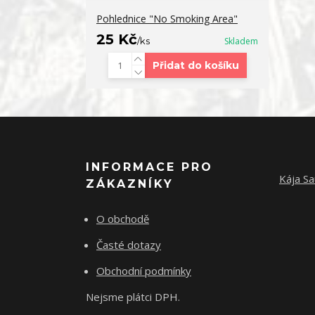
Pohlednice "No Smoking Area"
25 Kč
/
ks
Skladem
Přidat do košíku
INFORMACE PRO
Kája Sa
ZÁKAZNÍKY
O obchodě
Časté dotazy
Obchodní podmínky
Nejsme plátci DPH.