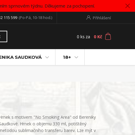
vním sprnovém týdnu. Děkujeme za pochopení.
32 115 599
(Po-Pá, 10-18 hod.)
Přihlášení
0
ks
za
0 Kč
t
ENIKA SAUDKOVÁ
18+
Hrnek s motivem "No Smoking Area" od Bereniky
Saudkové. Hrnek o objemu 330 ml, potištěný
metodou sublimačního transferu barev. Lze mýt v