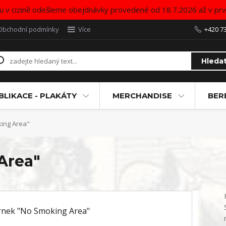
u v cizině odešleme obejdnávky provedené od 18.7.2026 až v pr
Obchodní podmínky
Více
+420 7
Hleda
BLIKACE - PLAKÁTY
MERCHANDISE
BER
ing Area"
Area"