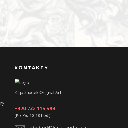
KONTAKTY
Kája Saudek Original Art
ry,
+420 732 115 599
(Po-Pá, 10-18 hod.)
obchod@kajasaudek.cz