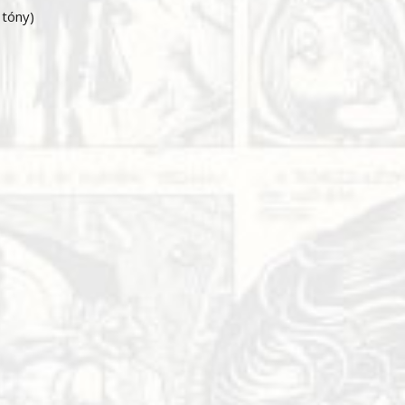
 tóny)