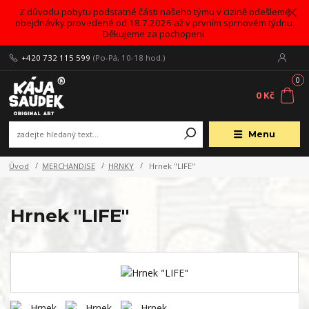
Z důvodu pobytu podstatné části našeho týmu v cizině odešleme
obejdnávky provedené od 18.7.2026 až v prvním sprnovém týdnu.
Děkujeme za pochopení.
+420 732 115 599
(Po-Pá, 10-18 hod.)
0
0 Kč
Menu
Úvod
MERCHANDISE
HRNKY
Hrnek "LIFE"
Hrnek "LIFE"