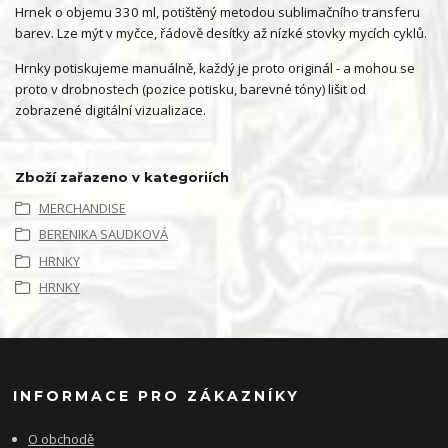
Hrnek o objemu 330 ml, potištěný metodou sublimačního transferu
barev. Lze mýt v myčce, řádově desítky až nízké stovky mycích cyklů.
Hrnky potiskujeme manuálně, každý je proto originál - a mohou se
proto v drobnostech (pozice potisku, barevné tóny) lišit od
zobrazené digitální vizualizace.
Zboží zařazeno v kategoriích
MERCHANDISE
BERENIKA SAUDKOVÁ
HRNKY
HRNKY
INFORMACE PRO ZÁKAZNÍKY
O obchodě