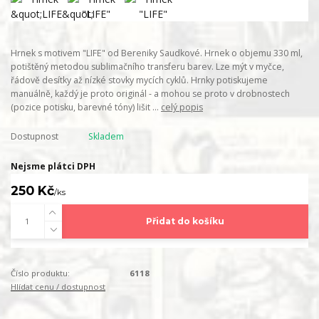
Hrnek s motivem "LIFE" od Bereniky Saudkové. Hrnek o objemu 330 ml,
potištěný metodou sublimačního transferu barev. Lze mýt v myčce,
řádově desítky až nízké stovky mycích cyklů. Hrnky potiskujeme
manuálně, každý je proto originál - a mohou se proto v drobnostech
(pozice potisku, barevné tóny) lišit ...
celý popis
Dostupnost
Skladem
Nejsme plátci DPH
250 Kč
/
ks
Přidat do košíku
Číslo produktu:
6118
Hlídat cenu / dostupnost