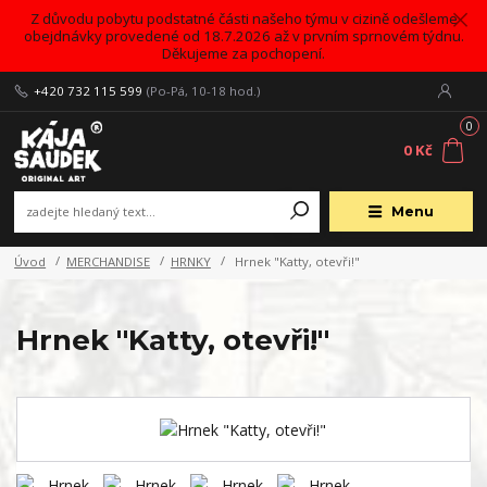
Z důvodu pobytu podstatné části našeho týmu v cizině odešleme
obejdnávky provedené od 18.7.2026 až v prvním sprnovém týdnu.
Děkujeme za pochopení.
+420 732 115 599
(Po-Pá, 10-18 hod.)
0
0 Kč
Menu
Úvod
MERCHANDISE
HRNKY
Hrnek "Katty, otevři!"
Hrnek "Katty, otevři!"