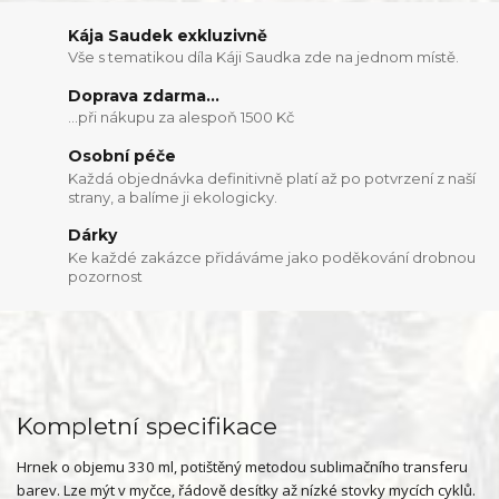
Kája Saudek exkluzivně
Vše s tematikou díla Káji Saudka zde na jednom místě.
Doprava zdarma...
...při nákupu za alespoň 1500 Kč
Osobní péče
Každá objednávka definitivně platí až po potvrzení z naší
strany, a balíme ji ekologicky.
Dárky
Ke každé zakázce přidáváme jako poděkování drobnou
pozornost
Kompletní specifikace
Hrnek o objemu 330 ml, potištěný metodou sublimačního transferu
barev. Lze mýt v myčce, řádově desítky až nízké stovky mycích cyklů.