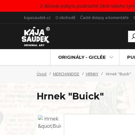
Z důvodu pobytu podstatné části našeho tým
kajasaudek.cz
O obchodě
Časté dotazy a komentáře
ORIGINÁLY - GICLÉE
PU
Úvod
MERCHANDISE
HRNKY
Hrnek "Buick"
Hrnek "Buick"