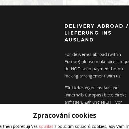
DELIVERY ABROAD /
LIEFERUNG INS
AUSLAND
For deliveries abroad (within
Europe) please make direct inqui
do NOT send payment before
making arrangement with us.
Für Lieferungen ins Ausland
(innerhalb Europas) bitte direkt
anfragen, Zahlung NICHT vor
Absprache mit uns senden.
Zpracování cookies
rtneři potřebují Váš
souhlas
s použitím souborů cookies, aby Vám m