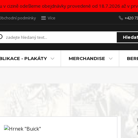
u v cizině odešleme obejdnávky provedené od 18.7.2026 až v pr
Obchodní podmínky
Více
+420 7
Hleda
BLIKACE - PLAKÁTY
MERCHANDISE
BER