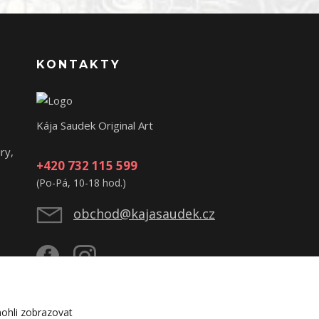
KONTAKTY
Kája Saudek Original Art
ry,
+420 732 115 599
(Po-Pá, 10-18 hod.)
obchod@kajasaudek.cz
ohli zobrazovat