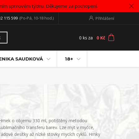
vním sprnovém týdnu. Děkujeme za pochopení.
32 115 599
(Po-Pá, 10-18 hod.)
Přihlášení
0
ks
za
0 Kč
t
ENIKA SAUDKOVÁ
18+
Hrnek o objemu 330 ml, potištěný metodou
sublimačního transferu barev. Lze mýt v myčce,
řádově desítky až nízké stovky mycích cyklů. Hrnky