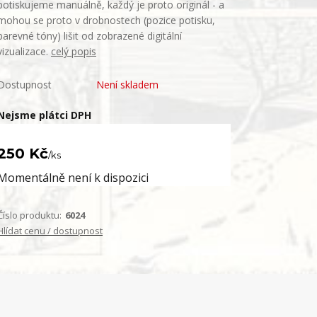
potiskujeme manuálně, každý je proto originál - a
mohou se proto v drobnostech (pozice potisku,
barevné tóny) lišit od zobrazené digitální
vizualizace.
celý popis
Dostupnost
Není skladem
Nejsme plátci DPH
250 Kč
/
ks
Momentálně není k dispozici
Číslo produktu:
6024
Hlídat cenu / dostupnost