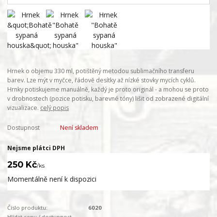
Hrnek o objemu 330 ml, potištěný metodou sublimačního transferu
barev. Lze mýt v myčce, řádově desítky až nízké stovky mycích cyklů.
Hrnky potiskujeme manuálně, každý je proto originál - a mohou se proto
v drobnostech (pozice potisku, barevné tóny) lišit od zobrazené digitální
vizualizace.
celý popis
Dostupnost
Není skladem
Nejsme plátci DPH
250 Kč
/
ks
Momentálně není k dispozici
Číslo produktu:
6020
Hlídat cenu / dostupnost