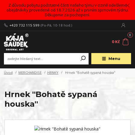
Z důvodu pobytu podstatné části našeho týmu v cizině odešleme
obejdnávky provedené od 18.7.2026 až v prvním sprnovém týdnu.
Děkujeme za pochopení.
+420 732 115 599
(Po-Pá, 10-18 hod.)
0
0 Kč
Menu
Úvod
MERCHANDISE
HRNKY
Hrnek "Bohatě sypaná houska"
Hrnek "Bohatě sypaná
houska"