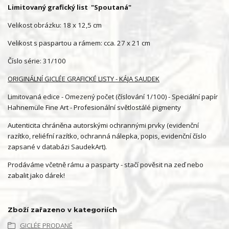
Limitovaný grafický list "Spoutaná"
Velikost obrázku: 18 x 12,5 cm
Velikost s paspartou a rámem: cca. 27 x 21 cm
Číslo série: 31/100
ORIGINÁLNÍ GICLÉE GRAFICKÉ LISTY - KÁJA SAUDEK
Limitovaná edice - Omezený počet (číslování 1/100) - Speciální papír
Hahnemüle Fine Art - Profesionální světlostálé pigmenty
Autenticita chráněna autorskými ochrannými prvky (evidenční
razítko, reliéfní razítko, ochranná nálepka, popis, evidenční číslo
zapsané v databázi SaudekArt).
Prodáváme včetně rámu a pasparty - stačí pověsit na zeď nebo
zabalit jako dárek!
Zboží zařazeno v kategoriích
GICLÉE PRODANÉ