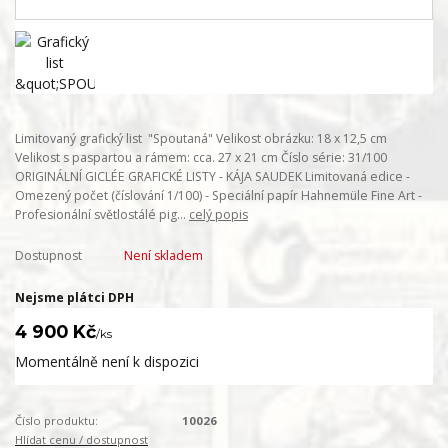
Limitovaný grafický list "Spoutaná" Velikost obrázku: 18 x 12,5 cm
Velikost s paspartou a rámem: cca. 27 x 21 cm Číslo série: 31/100
ORIGINÁLNÍ GICLÉE GRAFICKÉ LISTY - KÁJA SAUDEK Limitovaná edice -
Omezený počet (číslování 1/100) - Speciální papír Hahnemüle Fine Art -
Profesionální světlostálé pig...
celý popis
Dostupnost
Není skladem
Nejsme plátci DPH
4 900 Kč
/
ks
Momentálně není k dispozici
Číslo produktu:
10026
Hlídat cenu / dostupnost