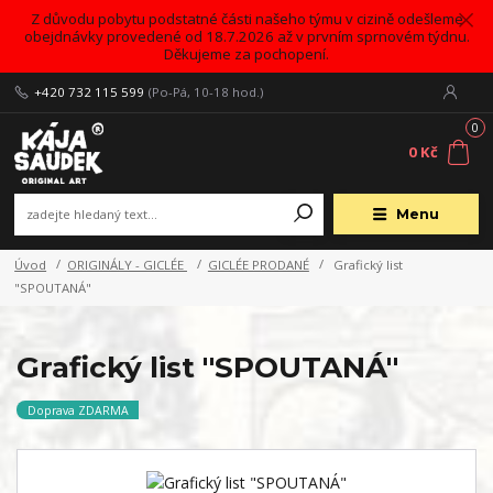
Z důvodu pobytu podstatné části našeho týmu v cizině odešleme
obejdnávky provedené od 18.7.2026 až v prvním sprnovém týdnu.
Děkujeme za pochopení.
+420 732 115 599
(Po-Pá, 10-18 hod.)
0
0 Kč
Menu
Úvod
ORIGINÁLY - GICLÉE
GICLÉE PRODANÉ
Grafický list
"SPOUTANÁ"
Grafický list "SPOUTANÁ"
Doprava ZDARMA