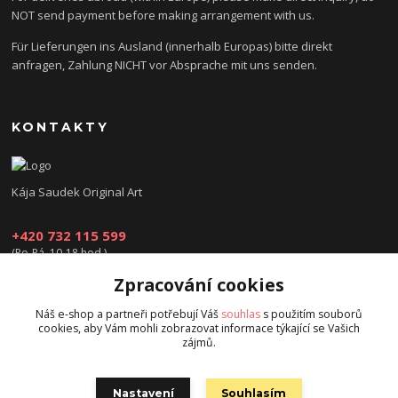
NOT send payment before making arrangement with us.
Für Lieferungen ins Ausland (innerhalb Europas) bitte direkt
anfragen, Zahlung NICHT vor Absprache mit uns senden.
KONTAKTY
Kája Saudek Original Art
+420 732 115 599
(Po-Pá, 10-18 hod.)
Zpracování cookies
obchod@kajasaudek.cz
Náš e-shop a partneři potřebují Váš
souhlas
s použitím souborů
cookies, aby Vám mohli zobrazovat informace týkající se Vašich
zájmů.
Nastavení
Souhlasím