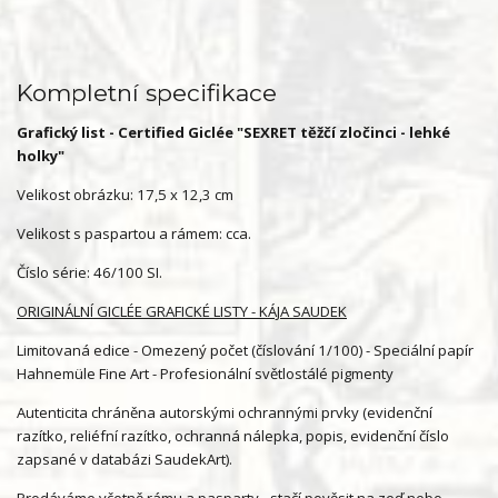
Kompletní specifikace
Grafický list - Certified Giclée "SEXRET těžčí zločinci - lehké
holky"
Velikost obrázku: 17,5 x 12,3 cm
Velikost s paspartou a rámem: cca.
Číslo série: 46/100 SI.
ORIGINÁLNÍ GICLÉE GRAFICKÉ LISTY - KÁJA SAUDEK
Limitovaná edice - Omezený počet (číslování 1/100) - Speciální papír
Hahnemüle Fine Art - Profesionální světlostálé pigmenty
Autenticita chráněna autorskými ochrannými prvky (evidenční
razítko, reliéfní razítko, ochranná nálepka, popis, evidenční číslo
zapsané v databázi SaudekArt).