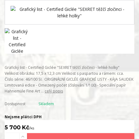
Grafický list - Certified Giclée "SEXRET těžčí zločinci - lehké holky"
Velikost obrázku: 17,5 x 12,3 cm Velikost s paspartou a rámem: cca.
Číslo série: 46/100 SI. ORIGINÁLNÍ GICLÉE GRAFICKÉ LISTY - KÁJA SAUDEK
Limitovaná edice - Omezený počet (číslování 1/100) - Speciální papír
Hahnemüle Fine Art ...
celý popis
Dostupnost
Skladem
Nejsme plátci DPH
5 700 Kč
/
ks