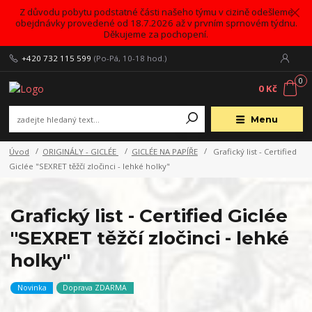
Z důvodu pobytu podstatné části našeho týmu v cizině odešleme
obejdnávky provedené od 18.7.2026 až v prvním sprnovém týdnu.
Děkujeme za pochopení.
+420 732 115 599
(Po-Pá, 10-18 hod.)
0
0 Kč
Menu
Úvod
ORIGINÁLY - GICLÉE
GICLÉE NA PAPÍŘE
Grafický list - Certified
Giclée "SEXRET těžčí zločinci - lehké holky"
Grafický list - Certified Giclée
"SEXRET těžčí zločinci - lehké
holky"
Novinka
Doprava ZDARMA