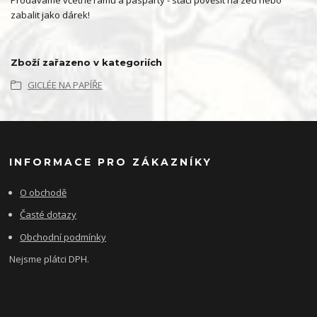
Prodáváme včetně rámu a pasparty - stačí pověsit na zeď nebo
zabalit jako dárek!
Zboží zařazeno v kategoriích
GICLÉE NA PAPÍŘE
INFORMACE PRO ZÁKAZNÍKY
O obchodě
Časté dotazy
Obchodní podmínky
Nejsme plátci DPH.