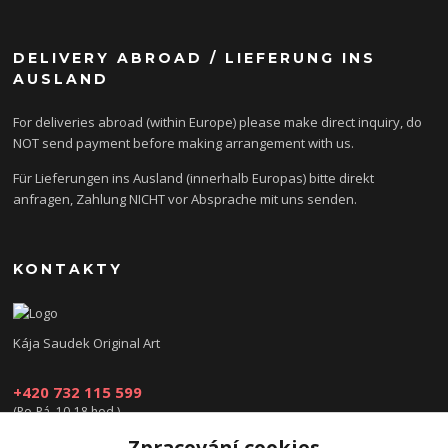
DELIVERY ABROAD / LIEFERUNG INS
AUSLAND
For deliveries abroad (within Europe) please make direct inquiry, do
NOT send payment before making arrangement with us.
Für Lieferungen ins Ausland (innerhalb Europas) bitte direkt
anfragen, Zahlung NICHT vor Absprache mit uns senden.
KONTAKTY
Kája Saudek Original Art
+420 732 115 599
(Po-Pá, 10-18 hod.)
Zpracování cookies