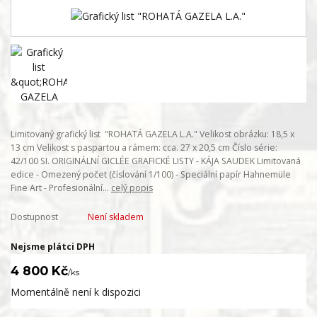
Limitovaný grafický list "ROHATÁ GAZELA L.A." Velikost obrázku: 18,5 x
13 cm Velikost s paspartou a rámem: cca. 27 x 20,5 cm Číslo série:
42/100 SI. ORIGINÁLNÍ GICLÉE GRAFICKÉ LISTY - KÁJA SAUDEK Limitovaná
edice - Omezený počet (číslování 1/100) - Speciální papír Hahnemüle
Fine Art - Profesionální...
celý popis
Dostupnost
Není skladem
Nejsme plátci DPH
4 800 Kč
/
ks
Momentálně není k dispozici