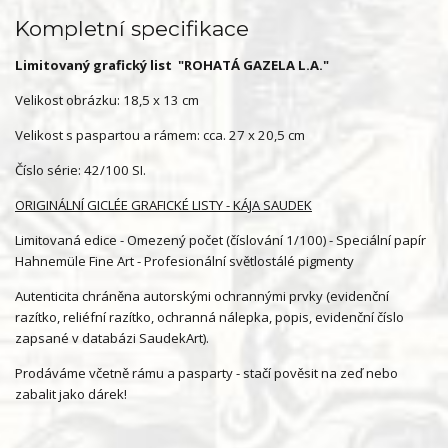
Kompletní specifikace
Limitovaný grafický list "ROHATÁ GAZELA L.A."
Velikost obrázku: 18,5 x 13 cm
Velikost s paspartou a rámem: cca. 27 x 20,5 cm
Číslo série: 42/100 SI.
ORIGINÁLNÍ GICLÉE GRAFICKÉ LISTY - KÁJA SAUDEK
Limitovaná edice - Omezený počet (číslování 1/100) - Speciální papír
Hahnemüle Fine Art - Profesionální světlostálé pigmenty
Autenticita chráněna autorskými ochrannými prvky (evidenční
razítko, reliéfní razítko, ochranná nálepka, popis, evidenční číslo
zapsané v databázi SaudekArt).
Prodáváme včetně rámu a pasparty - stačí pověsit na zeď nebo
zabalit jako dárek!