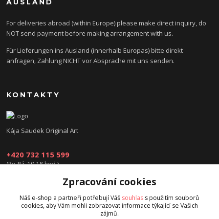
AUSLAND
For deliveries abroad (within Europe) please make direct inquiry, do
NOT send payment before making arrangement with us.
Für Lieferungen ins Ausland (innerhalb Europas) bitte direkt
anfragen, Zahlung NICHT vor Absprache mit uns senden.
KONTAKTY
Kája Saudek Original Art
+420 732 115 599
(Po-Pá, 10-18 hod.)
Zpracování cookies
obchod@kajasaudek.cz
Náš e-shop a partneři potřebují Váš
souhlas
s použitím souborů
cookies, aby Vám mohli zobrazovat informace týkající se Vašich
zájmů.