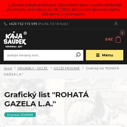
Z důvodu pobytu podstatné části našeho týmu v cizině odešleme
obejdnávky provedené od 18.7.2026 až v prvním sprnovém týdnu.
Děkujeme za pochopení.
+420 732 115 599
(Po-Pá, 10-18 hod.)
0
0 Kč
Menu
Úvod
ORIGINÁLY - GICLÉE
GICLÉE PRODANÉ
Grafický list "ROHATÁ
GAZELA L.A."
Grafický list "ROHATÁ
GAZELA L.A."
Doprava ZDARMA