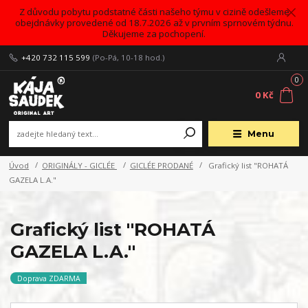
Z důvodu pobytu podstatné části našeho týmu v cizině odešleme
obejdnávky provedené od 18.7.2026 až v prvním sprnovém týdnu.
Děkujeme za pochopení.
+420 732 115 599
(Po-Pá, 10-18 hod.)
0
0 Kč
Menu
Úvod
ORIGINÁLY - GICLÉE
GICLÉE PRODANÉ
Grafický list "ROHATÁ
GAZELA L.A."
Grafický list "ROHATÁ
GAZELA L.A."
Doprava ZDARMA