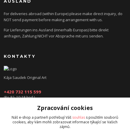
AUSLAND
For deliveries abroad (within Europe) please make direct inquiry, do
NOT send payment before making arrangement with us.
Für Lieferungen ins Ausland (innerhalb Europas) bitte direkt
anfragen, Zahlung NICHT vor Absprache mit uns senden.
KONTAKTY
Kája Saudek Original Art
+420 732 115 599
(Po-Pá, 10-18 hod.)
Zpracování cookies
obchod@kajasaudek.cz
Náš e-shop a partneři potřebují Váš
souhlas
s použitím souborů
cookies, aby Vám mohli zobrazovat informace týkající se Vašich
zájmů.