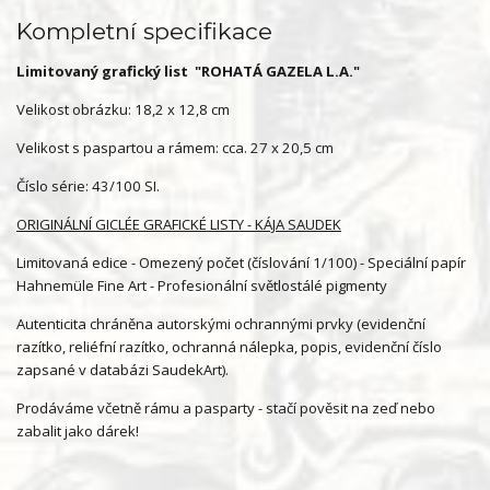
Kompletní specifikace
Limitovaný grafický list "ROHATÁ GAZELA L.A."
Velikost obrázku: 18,2 x 12,8 cm
Velikost s paspartou a rámem: cca. 27 x 20,5 cm
Číslo série: 43/100 SI.
ORIGINÁLNÍ GICLÉE GRAFICKÉ LISTY - KÁJA SAUDEK
Limitovaná edice - Omezený počet (číslování 1/100) - Speciální papír
Hahnemüle Fine Art - Profesionální světlostálé pigmenty
Autenticita chráněna autorskými ochrannými prvky (evidenční
razítko, reliéfní razítko, ochranná nálepka, popis, evidenční číslo
zapsané v databázi SaudekArt).
Prodáváme včetně rámu a pasparty - stačí pověsit na zeď nebo
zabalit jako dárek!