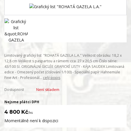
Limitovaný grafický list "ROHATÁ GAZELA L.A." Velikost obrázku: 18,2 x
12,8 cm Velikost s paspartou a rámem: cca. 27 x 20,5 cm Číslo série:
43/100 SI. ORIGINÁLNÍ GICLÉE GRAFICKÉ LISTY - KÁJA SAUDEK Limitovaná
edice - Omezený počet (číslování 1/100) - Speciální papír Hahnemüle
Fine Art - Profesionál...
celý popis
Dostupnost
Není skladem
Nejsme plátci DPH
4 800 Kč
/
ks
Momentálně není k dispozici