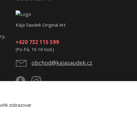
Kája Saudek Original Art
ry,
+420 732 115 599
(Po-Pá, 10-18 hod.)
obchod@kajasaudek.cz
ohli zobrazovat