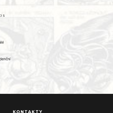
i s
álé
idenční
KONTAKTY