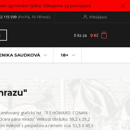
vním sprnovém týdnu. Děkujeme za pochopení.
32 115 599
(Po-Pá, 10-18 hod.)
Přihlášení
0
ks
za
0 Kč
t
ENIKA SAUDKOVÁ
18+
mrazu"
Limitovaný grafický list "R.E.HOWARD: CONAN -
Dcera pána mrazu" Velikost obrázku: 39,2 x 29,2
cm Velikost s paspartou a rámem: cca. 52,5 X 43,5