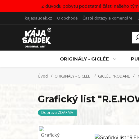
Z důvodu pobytu podstatné části našeho tým
kajasaudek.cz
O obchodě
Časté dotazy a komentáře
ORIGINÁLY - GICLÉE
PU
Úvod
ORIGINÁLY - GICLÉE
GICLÉE PRODANÉ
G
Grafický list "R.E.
Doprava ZDARMA