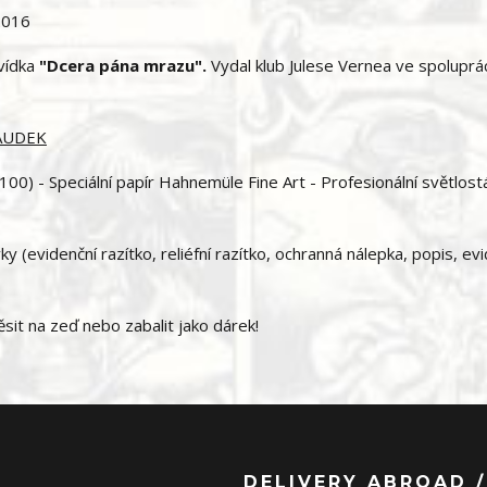
/2016
vídka
"Dcera pána mrazu".
Vydal klub Julese Vernea ve spoluprác
SAUDEK
00) - Speciální papír Hahnemüle Fine Art - Profesionální světlost
 (evidenční razítko, reliéfní razítko, ochranná nálepka, popis, ev
it na zeď nebo zabalit jako dárek!
DELIVERY ABROAD /