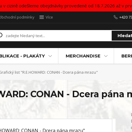
u v cizině odešleme obejdnávky provedené od 18.7.2026 až v pr
Obchodní podmínky
Více
+420 7
Hleda
BLIKACE - PLAKÁTY
MERCHANDISE
BER
rafický list "R.E.HOWARD: CONAN - Dcera pána mrazu"
HOWARD: CONAN - Dcera pána 