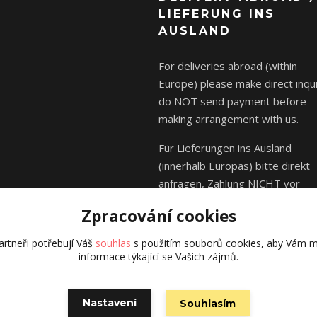
LIEFERUNG INS
AUSLAND
For deliveries abroad (within
Europe) please make direct inqui
do NOT send payment before
making arrangement with us.
Für Lieferungen ins Ausland
(innerhalb Europas) bitte direkt
anfragen, Zahlung NICHT vor
Absprache mit uns senden.
Zpracování cookies
rtneři potřebují Váš
souhlas
s použitím souborů cookies, aby Vám m
informace týkající se Vašich zájmů.
© Kája Saudek - family 2023
Nastavení
Souhlasím