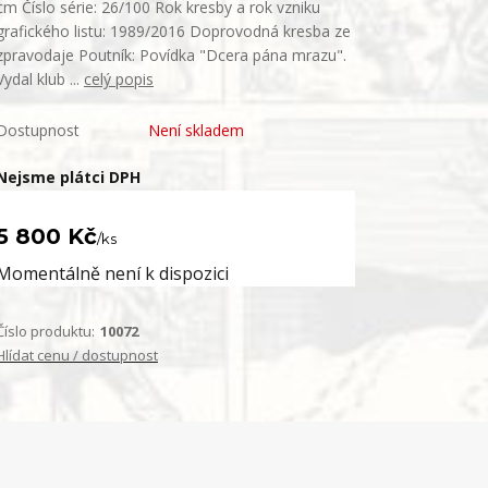
cm Číslo série: 26/100 Rok kresby a rok vzniku
grafického listu: 1989/2016 Doprovodná kresba ze
zpravodaje Poutník: Povídka "Dcera pána mrazu".
Vydal klub ...
celý popis
Dostupnost
Není skladem
Nejsme plátci DPH
5 800 Kč
/
ks
Momentálně není k dispozici
Číslo produktu:
10072
Hlídat cenu / dostupnost