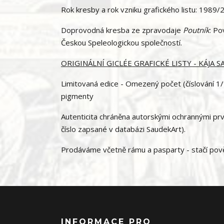
Rok kresby a rok vzniku grafického listu: 1989
Doprovodná kresba ze zpravodaje
Poutník
: Po
Českou Speleologickou společností.
ORIGINÁLNÍ GICLÉE GRAFICKÉ LISTY - KÁJA 
Limitovaná edice - Omezený počet (číslování 1/1
pigmenty
Autenticita chráněna autorskými ochrannými prvky
číslo zapsané v databázi SaudekArt).
Prodáváme včetně rámu a pasparty - stačí pověs
INFORMACE PRO