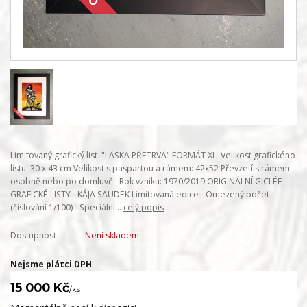
Limitovaný grafický list "LÁSKA PŘETRVÁ" FORMÁT XL Velikost grafického
listu: 30 x 43 cm Velikost s paspartou a rámem: 42x52 Převzetí s rámem
osobně nebo po domluvě. Rok vzniku: 1970/2019 ORIGINÁLNÍ GICLÉE
GRAFICKÉ LISTY - KÁJA SAUDEK Limitovaná edice - Omezený počet
(číslování 1/100) - Speciální...
celý popis
Dostupnost
Není skladem
Nejsme plátci DPH
15 000 Kč
/
ks