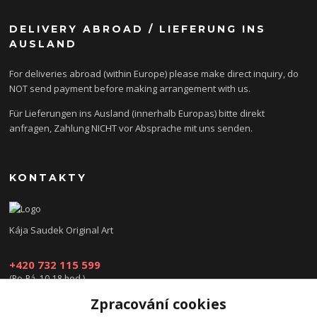
DELIVERY ABROAD / LIEFERUNG INS
AUSLAND
For deliveries abroad (within Europe) please make direct inquiry, do
NOT send payment before making arrangement with us.
Für Lieferungen ins Ausland (innerhalb Europas) bitte direkt
anfragen, Zahlung NICHT vor Absprache mit uns senden.
KONTAKTY
Kája Saudek Original Art
+420 732 115 599
(Po-Pá, 10-18 hod.)
Zpracování cookies
obchod@kajasaudek.cz