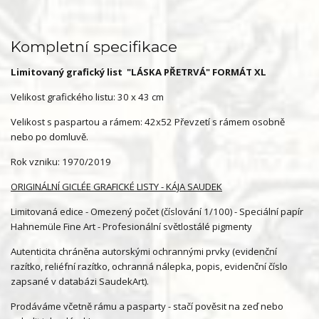
Kompletní specifikace
Limitovaný grafický list "LÁSKA PŘETRVÁ" FORMÁT XL
Velikost grafického listu: 30 x 43 cm
Velikost s paspartou a rámem: 42x52 Převzetí s rámem osobně
nebo po domluvě.
Rok vzniku: 1970/2019
ORIGINÁLNÍ GICLÉE GRAFICKÉ LISTY - KÁJA SAUDEK
Limitovaná edice - Omezený počet (číslování 1/100) - Speciální papír
Hahnemüle Fine Art - Profesionální světlostálé pigmenty
Autenticita chráněna autorskými ochrannými prvky (evidenční
razítko, reliéfní razítko, ochranná nálepka, popis, evidenční číslo
zapsané v databázi SaudekArt).
Prodáváme včetně rámu a pasparty - stačí pověsit na zeď nebo