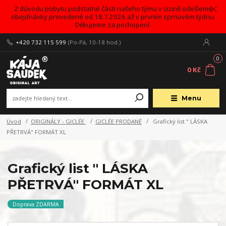
Z důvodu pobytu podstatné části našeho týmu v cizině odešleme
obejdnávky provedené od 18.7.2026 až v prvním sprnovém týdnu.
Děkujeme za pochopení.
+420 732 115 599
(Po-Pá, 10-18 hod.)
0
0 Kč
Menu
Úvod
ORIGINÁLY - GICLÉE
GICLÉE PRODANÉ
Grafický list " LÁSKA
PŘETRVÁ" FORMÁT XL
Grafický list " LÁSKA
PŘETRVÁ" FORMÁT XL
Doprava ZDARMA