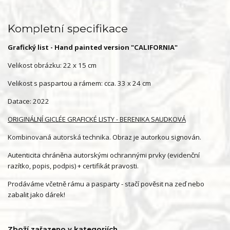
Kompletní specifikace
Grafický list - Hand painted version "CALIFORNIA"
Velikost obrázku: 22 x 15 cm
Velikost s paspartou a rámem: cca. 33 x 24 cm
Datace: 2022
ORIGINÁLNÍ GICLÉE GRAFICKÉ LISTY - BERENIKA SAUDKOVÁ
Kombinovaná autorská technika. Obraz je autorkou signován.
Autenticita chráněna autorskými ochrannými prvky (evidenční
razítko, popis, podpis) + certifikát pravosti.
Prodáváme včetně rámu a pasparty - stačí pověsit na zeď nebo
zabalit jako dárek!
Zboží zařazeno v kategoriích