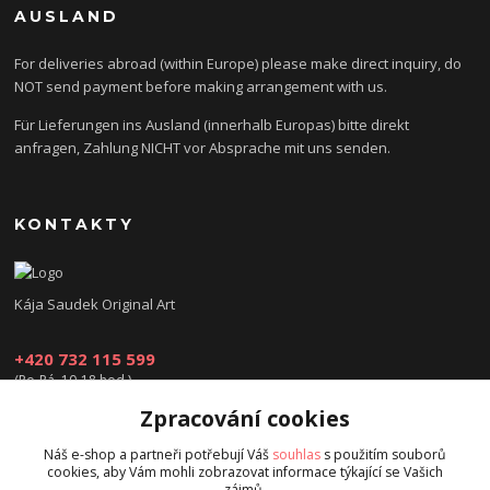
AUSLAND
For deliveries abroad (within Europe) please make direct inquiry, do
NOT send payment before making arrangement with us.
Für Lieferungen ins Ausland (innerhalb Europas) bitte direkt
anfragen, Zahlung NICHT vor Absprache mit uns senden.
KONTAKTY
Kája Saudek Original Art
+420 732 115 599
(Po-Pá, 10-18 hod.)
Zpracování cookies
obchod@kajasaudek.cz
Náš e-shop a partneři potřebují Váš
souhlas
s použitím souborů
cookies, aby Vám mohli zobrazovat informace týkající se Vašich
zájmů.