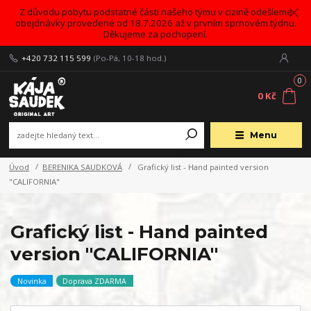
Z důvodu pobytu podstatné části našeho týmu v cizině odešleme
obejdnávky provedené od 18.7.2026 až v prvním sprnovém týdnu.
Děkujeme za pochopení.
+420 732 115 599
(Po-Pá, 10-18 hod.)
0
0 Kč
Menu
Úvod
BERENIKA SAUDKOVÁ
Grafický list - Hand painted version
"CALIFORNIA"
Grafický list - Hand painted
version "CALIFORNIA"
Novinka
Doprava ZDARMA