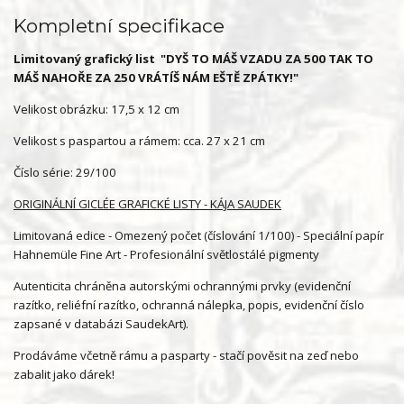
Kompletní specifikace
Limitovaný grafický list "DYŠ TO MÁŠ VZADU ZA 500 TAK TO
MÁŠ NAHOŘE ZA 250 VRÁTÍŠ NÁM EŠTĚ ZPÁTKY!"
Velikost obrázku: 17,5 x 12 cm
Velikost s paspartou a rámem: cca. 27 x 21 cm
Číslo série: 29/100
ORIGINÁLNÍ GICLÉE GRAFICKÉ LISTY - KÁJA SAUDEK
Limitovaná edice - Omezený počet (číslování 1/100) - Speciální papír
Hahnemüle Fine Art - Profesionální světlostálé pigmenty
Autenticita chráněna autorskými ochrannými prvky (evidenční
razítko, reliéfní razítko, ochranná nálepka, popis, evidenční číslo
zapsané v databázi SaudekArt).
Prodáváme včetně rámu a pasparty - stačí pověsit na zeď nebo
zabalit jako dárek!