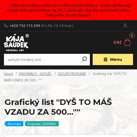
Z důvodu pobytu podstatné části našeho týmu v cizině odešleme
obejdnávky provedené od 18.7.2026 až v prvním sprnovém týdnu.
Děkujeme za pochopení.
+420 732 115 599
(Po-Pá, 10-18 hod.)
0
0 Kč
Menu
Úvod
ORIGINÁLY - GICLÉE
GICLÉE PRODANÉ
Grafický list "DYŠ TO
MÁŠ VZADU ZA 500...""
Grafický list "DYŠ TO MÁŠ
VZADU ZA 500...""
Novinka
Doprava ZDARMA