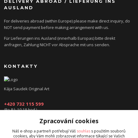
DELIVERY ABROAD / LIEFERUNG INS
AUSLAND
For deliveries abroad (within Europe) please make direct inquiry, do
NOT send payment before making arrangement with us.
Für Lieferungen ins Ausland (innerhalb Europas) bitte direkt
anfragen, Zahlung NICHT vor Absprache mit uns senden.
KONTAKTY
Kája Saudek Original Art
+420 732 115 599
(Po-Pá, 10-18 hod.)
Zpracování cookies
obchod@kajasaudek.cz
Náš e-shop a partneři potřebují Váš
souhlas
s použitím souborů
cookies, aby Vám mohli zobrazovat informace týkající se Vašich