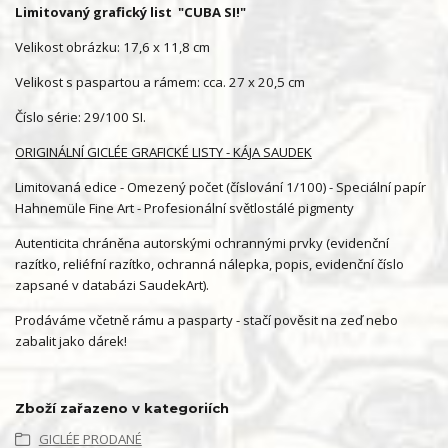
Limitovaný grafický list "CUBA SI!"
Velikost obrázku: 17,6 x 11,8 cm
Velikost s paspartou a rámem: cca. 27 x 20,5 cm
Číslo série: 29/100 SI.
ORIGINÁLNÍ GICLÉE GRAFICKÉ LISTY - KÁJA SAUDEK
Limitovaná edice - Omezený počet (číslování 1/100) - Speciální papír
Hahnemüle Fine Art - Profesionální světlostálé pigmenty
Autenticita chráněna autorskými ochrannými prvky (evidenční
razítko, reliéfní razítko, ochranná nálepka, popis, evidenční číslo
zapsané v databázi SaudekArt).
Prodáváme včetně rámu a pasparty - stačí pověsit na zeď nebo
zabalit jako dárek!
Zboží zařazeno v kategoriích
GICLÉE PRODANÉ