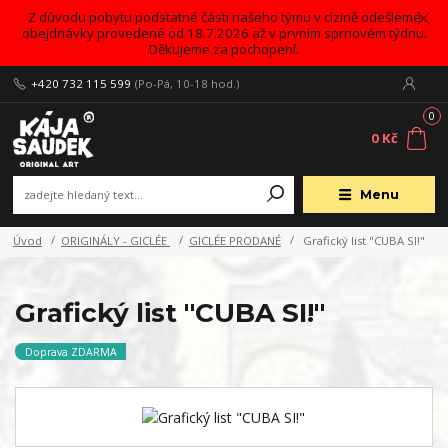
Z důvodu pobytu podstatné části našeho týmu v cizině odešleme
obejdnávky provedené od 18.7.2026 až v prvním sprnovém týdnu.
Děkujeme za pochopení.
+420 732 115 599
(Po-Pá, 10-18 hod.)
0
0 Kč
Menu
Úvod
ORIGINÁLY - GICLÉE
GICLÉE PRODANÉ
Grafický list "CUBA SI!"
Grafický list "CUBA SI!"
Doprava ZDARMA