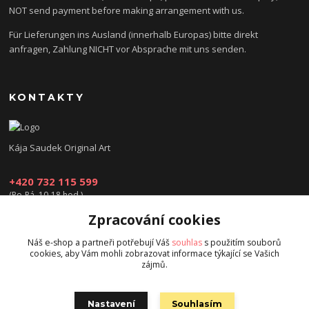
NOT send payment before making arrangement with us.
Für Lieferungen ins Ausland (innerhalb Europas) bitte direkt
anfragen, Zahlung NICHT vor Absprache mit uns senden.
KONTAKTY
Kája Saudek Original Art
+420 732 115 599
(Po-Pá, 10-18 hod.)
Zpracování cookies
obchod@kajasaudek.cz
Náš e-shop a partneři potřebují Váš
souhlas
s použitím souborů
cookies, aby Vám mohli zobrazovat informace týkající se Vašich
zájmů.
Nastavení
Souhlasím