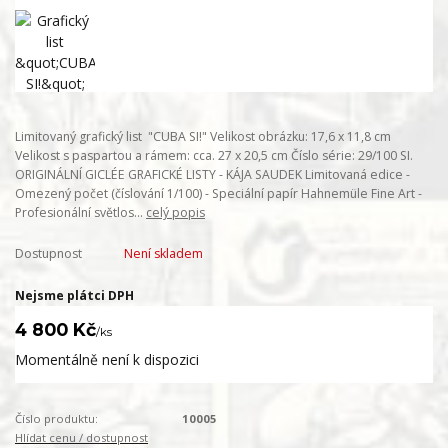
Limitovaný grafický list "CUBA SI!" Velikost obrázku: 17,6 x 11,8 cm
Velikost s paspartou a rámem: cca. 27 x 20,5 cm Číslo série: 29/100 SI.
ORIGINÁLNÍ GICLÉE GRAFICKÉ LISTY - KÁJA SAUDEK Limitovaná edice -
Omezený počet (číslování 1/100) - Speciální papír Hahnemüle Fine Art -
Profesionální světlos...
celý popis
Dostupnost
Není skladem
Nejsme plátci DPH
4 800 Kč
/
ks
Momentálně není k dispozici
Číslo produktu:
10005
Hlídat cenu / dostupnost