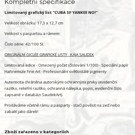
Kompletní specifikace
Limitovaný grafický list "CUBA SI! YANKEE NO!"
Velikost obrázku: 17,3 x 12,7 cm
Velikost s paspartou a rámem:
Číslo série: 42/100 SI.
ORIGINÁLNÍ GICLÉE GRAFICKÉ LISTY - KÁJA SAUDEK
Limitovaná edice - Omezený počet (číslování 1/100) - Speciální papír
Hahnemüle Fine Art - Profesionální světlostálé pigmenty
Autenticita chráněna autorskými ochrannými prvky (evidenční
razítko, reliéfní razítko, ochranná nálepka, popis, evidenční číslo
zapsané v databázi SaudekArt).
Prodáváme včetně rámu a pasparty - stačí pověsit na zeď nebo
zabalit jako dárek!
Zboží zařazeno v kategoriích