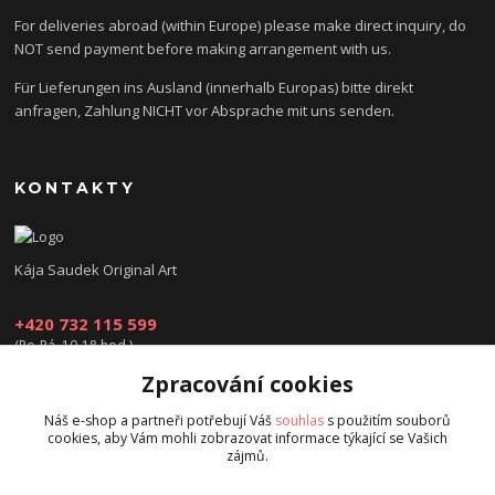
For deliveries abroad (within Europe) please make direct inquiry, do
NOT send payment before making arrangement with us.
Für Lieferungen ins Ausland (innerhalb Europas) bitte direkt
anfragen, Zahlung NICHT vor Absprache mit uns senden.
KONTAKTY
Kája Saudek Original Art
+420 732 115 599
(Po-Pá, 10-18 hod.)
Zpracování cookies
obchod@kajasaudek.cz
Náš e-shop a partneři potřebují Váš
souhlas
s použitím souborů
cookies, aby Vám mohli zobrazovat informace týkající se Vašich
zájmů.