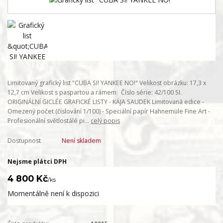
Limitovaný grafický list "CUBA SI! YANKEE NO!" Velikost obrázku: 17,3 x
12,7 cm Velikost s paspartou a rámem: Číslo série: 42/100 SI.
ORIGINÁLNÍ GICLÉE GRAFICKÉ LISTY - KÁJA SAUDEK Limitovaná edice -
Omezený počet (číslování 1/100) - Speciální papír Hahnemüle Fine Art -
Profesionální světlostálé pi...
celý popis
Dostupnost
Není skladem
Nejsme plátci DPH
4 800 Kč
/
ks
Momentálně není k dispozici