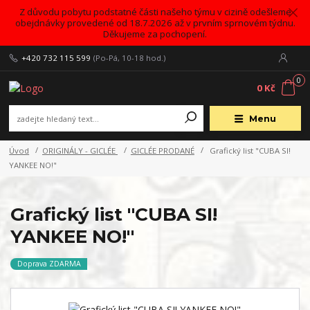
Z důvodu pobytu podstatné části našeho týmu v cizině odešleme
obejdnávky provedené od 18.7.2026 až v prvním sprnovém týdnu.
Děkujeme za pochopení.
+420 732 115 599
(Po-Pá, 10-18 hod.)
0
0 Kč
Menu
Úvod
ORIGINÁLY - GICLÉE
GICLÉE PRODANÉ
Grafický list "CUBA SI!
YANKEE NO!"
Grafický list "CUBA SI!
YANKEE NO!"
Doprava ZDARMA