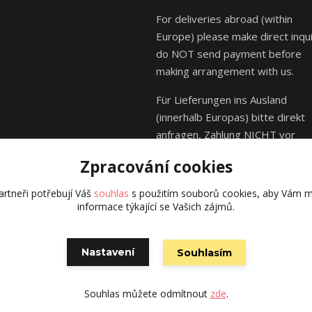
For deliveries abroad (within
Europe) please make direct inqui
do NOT send payment before
making arrangement with us.
Für Lieferungen ins Ausland
(innerhalb Europas) bitte direkt
anfragen, Zahlung NICHT vor
Absprache mit uns senden.
Zpracování cookies
rtneři potřebují Váš
souhlas
s použitím souborů cookies, aby Vám m
informace týkající se Vašich zájmů.
© Kája Saudek - family 2023
Nastavení
Souhlasím
Vytvořeno na
Eshop-rychle.cz
Souhlas můžete odmítnout
zde
.