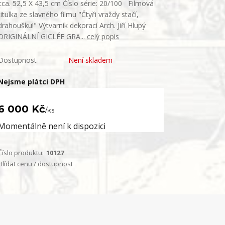
cca. 52,5 X 43,5 cm Číslo série: 20/100 Filmová
titulka ze slavného filmu "Čtyři vraždy stačí,
drahoušku!" Výtvarník dekorací Arch. Jiří Hlupý
ORIGINÁLNÍ GICLÉE GRA...
celý popis
Dostupnost
Není skladem
Nejsme plátci DPH
6 000 Kč
/
ks
Momentálně není k dispozici
Číslo produktu:
10127
Hlídat cenu / dostupnost