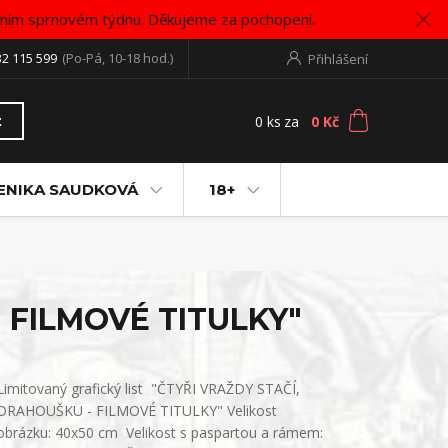
vním sprnovém týdnu. Děkujeme za pochopení.
32 115 599
(Po-Pá, 10-18 hod.)
Přihlášení
0
ks
za
0 Kč
t
ENIKA SAUDKOVÁ
18+
- FILMOVÉ TITULKY"
Limitovaný grafický list "ČTYŘI VRAŽDY STAČÍ,
DRAHOUŠKU - FILMOVÉ TITULKY" Velikost
obrázku: 40x50 cm Velikost s paspartou a rámem: