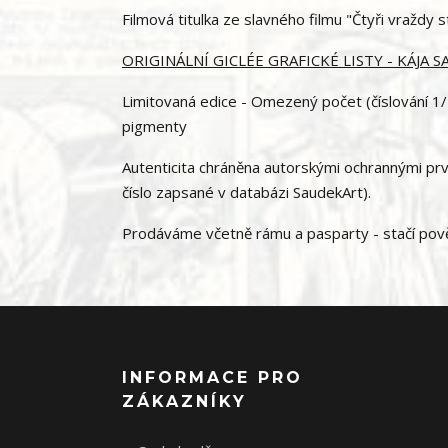
Filmová titulka ze slavného filmu "Čtyři vraždy st
ORIGINÁLNÍ GICLÉE GRAFICKÉ LISTY - KÁJA 
Limitovaná edice - Omezený počet (číslování 1/1
pigmenty
Autenticita chráněna autorskými ochrannými prvky
číslo zapsané v databázi SaudekArt).
Prodáváme včetně rámu a pasparty - stačí pověs
INFORMACE PRO
ZÁKAZNÍKY