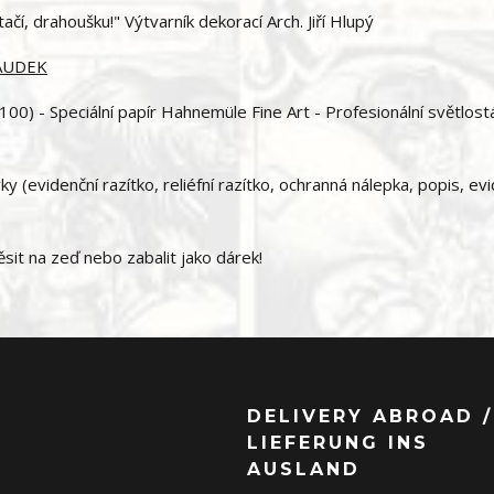
ačí, drahoušku!" Výtvarník dekorací Arch. Jiří Hlupý
SAUDEK
00) - Speciální papír Hahnemüle Fine Art - Profesionální světlost
 (evidenční razítko, reliéfní razítko, ochranná nálepka, popis, ev
it na zeď nebo zabalit jako dárek!
DELIVERY ABROAD /
LIEFERUNG INS
AUSLAND