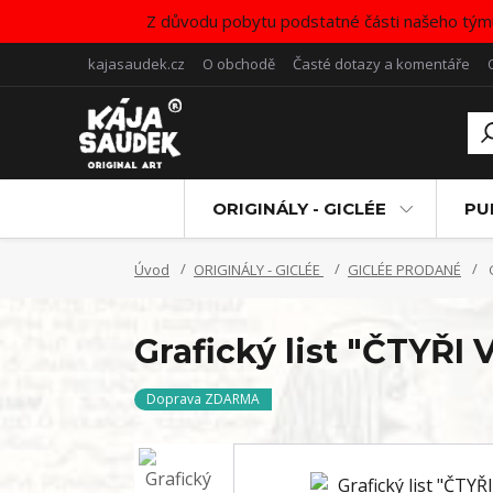
Z důvodu pobytu podstatné části našeho tým
kajasaudek.cz
O obchodě
Časté dotazy a komentáře
ORIGINÁLY - GICLÉE
PU
Úvod
ORIGINÁLY - GICLÉE
GICLÉE PRODANÉ
G
Grafický list "ČTYŘ
Doprava ZDARMA