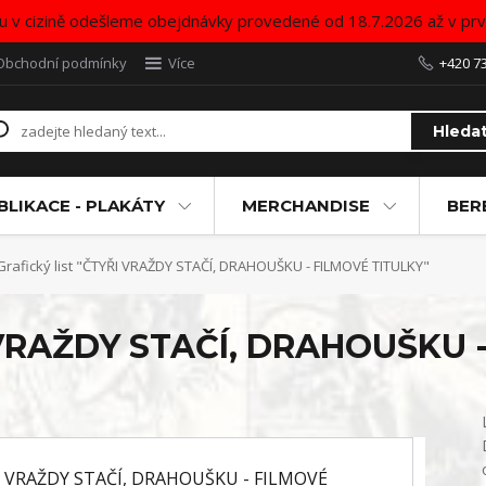
u v cizině odešleme obejdnávky provedené od 18.7.2026 až v pr
Obchodní podmínky
Více
+420 7
Hleda
BLIKACE - PLAKÁTY
MERCHANDISE
BER
rafický list "ČTYŘI VRAŽDY STAČÍ, DRAHOUŠKU - FILMOVÉ TITULKY"
I VRAŽDY STAČÍ, DRAHOUŠKU 