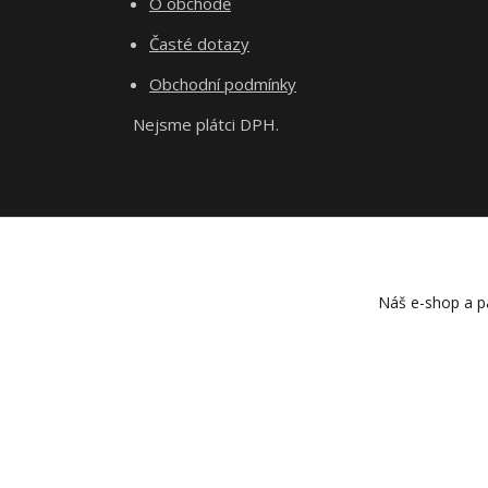
O obchodě
Časté dotazy
Obchodní podmínky
Nejsme plátci DPH.
Náš e-shop a pa