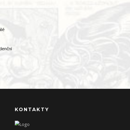
álé
idenční
KONTAKTY