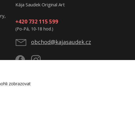
Kája Saudek Original Art
ry,
+420 732 115 599
(Po-Pá, 10-18 hod.)
obchod@kajasaudek.cz
ohli zobrazovat