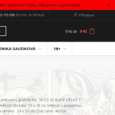
vním sprnovém týdnu. Děkujeme za pochopení.
32 115 599
(Po-Pá, 10-18 hod.)
Přihlášení
0
ks
za
0 Kč
t
ENIKA SAUDKOVÁ
18+
Limitovaný grafický list "A CO SE BUDE DĚLAT ?"
Velikost obrázku: 13 x 18 cm Velikost s paspartou
a rámem: 24 x 33 cm Číslo série: 46/100