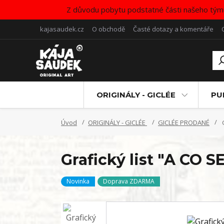
Z důvodu pobytu podstatné části našeho tým
kajasaudek.cz
O obchodě
Časté dotazy a komentáře
ORIGINÁLY - GICLÉE
PU
Úvod
ORIGINÁLY - GICLÉE
GICLÉE PRODANÉ
G
Grafický list "A CO 
Novinka
Doprava ZDARMA