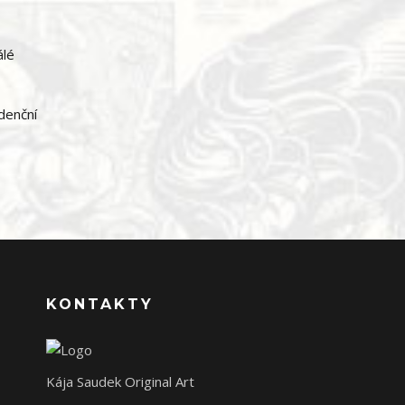
álé
idenční
KONTAKTY
Kája Saudek Original Art