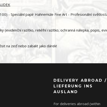
SAUDEK
00) - Speciální papír Hahnemüle Fine Art - Profesionální světlost
 (evidenční razítko, reliéfní razítko, ochranná nálepka, popis, ev
it na zeď nebo zabalit jako dárek!
DELIVERY ABROAD /
LIEFERUNG INS
AUSLAND
For deliveries abroad (within