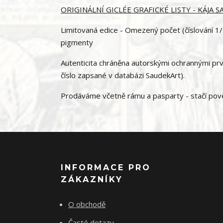
ORIGINÁLNÍ GICLÉE GRAFICKÉ LISTY - KÁJA 
Limitovaná edice - Omezený počet (číslování 1/1
pigmenty
Autenticita chráněna autorskými ochrannými prvky
číslo zapsané v databázi SaudekArt).
Prodáváme včetně rámu a pasparty - stačí pověs
INFORMACE PRO
ZÁKAZNÍKY
O obchodě
Časté dotazy