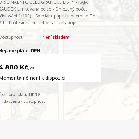
ORIGINÁLNÍ GICLÉE GRAFICKÉ LISTY - KÁJA
SAUDEK Limitovaná edice - Omezený počet
(číslování 1/100) - Speciální papír Hahnemüle Fine
Art - Profesionální světlostá...
celý popis
Dostupnost
Není skladem
Nejsme plátci DPH
4 800 Kč
/
ks
Momentálně není k dispozici
Číslo produktu:
10119
Hlídat cenu / dostupnost