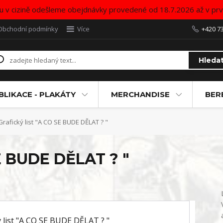
u v cizině odešleme obejdnávky provedené od 18.7.2026 až v pr
Obchodní podmínky
Více
+420 7
Hleda
BLIKACE - PLAKÁTY
MERCHANDISE
BER
rafický list "A CO SE BUDE DĚLAT ? "
SE BUDE DĚLAT ? "